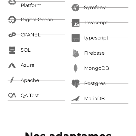
Platform
Symfony
Digital Ocean
Javascript
CPANEL
typescript
SQL
Firebase
Azure
MongoDB
Apache
Postgres
QA Test
MariaDB